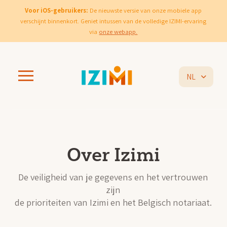
Voor iOS-gebruikers:
De nieuwste versie van onze mobiele app
verschijnt binnenkort. Geniet intussen van de volledige IZIMI-ervaring
via
onze webapp.
NL
Over Izimi
De veiligheid van je gegevens en het vertrouwen
zijn
de prioriteiten van Izimi en het Belgisch notariaat.