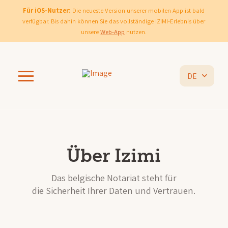
Für iOS-Nutzer:
Die neueste Version unserer mobilen App ist bald
verfügbar. Bis dahin können Sie das vollständige IZIMI-Erlebnis über
unsere
Web-App
nutzen.
DE
Über Izimi
Das belgische Notariat steht für
die Sicherheit Ihrer Daten und Vertrauen.