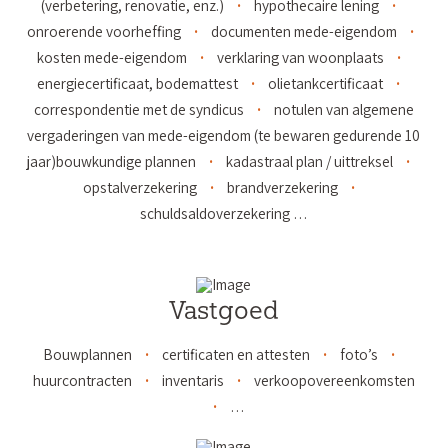
(verbetering, renovatie, enz.)
hypothecaire lening
onroerende voorheffing
documenten mede-eigendom
kosten mede-eigendom
verklaring van woonplaats
energiecertificaat, bodemattest
olietankcertificaat
correspondentie met de syndicus
notulen van algemene
vergaderingen van mede-eigendom (te bewaren gedurende 10
jaar)bouwkundige plannen
kadastraal plan / uittreksel
opstalverzekering
brandverzekering
schuldsaldoverzekering …
Vastgoed
Bouwplannen
certificaten en attesten
foto’s
huurcontracten
inventaris
verkoopovereenkomsten
…