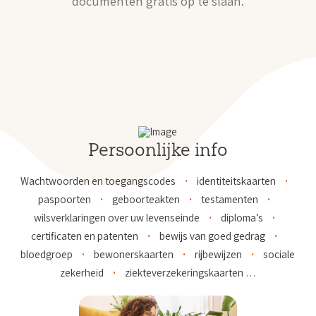
documenten gratis op te slaan.
Persoonlijke info
Wachtwoorden en toegangscodes
identiteitskaarten
paspoorten
geboorteakten
testamenten
wilsverklaringen over uw levenseinde
diploma’s
certificaten en patenten
bewijs van goed gedrag
bloedgroep
bewonerskaarten
rijbewijzen
sociale
zekerheid
ziekteverzekeringskaarten …