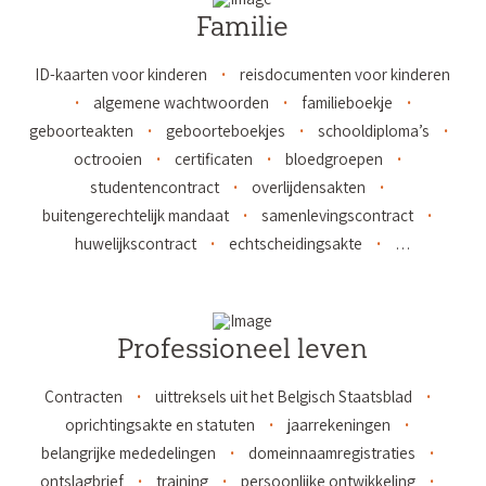
Familie
ID-kaarten voor kinderen
reisdocumenten voor kinderen
algemene wachtwoorden
familieboekje
geboorteakten
geboorteboekjes
schooldiploma’s
octrooien
certificaten
bloedgroepen
studentencontract
overlijdensakten
buitengerechtelijk mandaat
samenlevingscontract
huwelijkscontract
echtscheidingsakte
…
Professioneel leven
Contracten
uittreksels uit het Belgisch Staatsblad
oprichtingsakte en statuten
jaarrekeningen
belangrijke mededelingen
domeinnaamregistraties
ontslagbrief
training
persoonlijke ontwikkeling