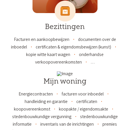
Bezittingen
Facturen en aankoopbewijzen
documenten over de
inboedel
certificaten & eigendomsbewijzen (kunst)
kopie witte kaart wagen
onderhandse
verkoopovereenkomsten
…
Mijn woning
Energiecontracten
facturen voor inboedel
handleiding en garantie
certificaten
koopovereenkomst
koopakte / eigendomsakte
stedenbouwkundige vergunning
stedenbouwkundige
informatie
inventaris van de inrichtingen
premies