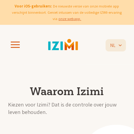
Voor iOS-gebruikers:
De nieuwste versie van onze mobiele app
verschijnt binnenkort. Geniet intussen van de volledige IZIMI-ervaring
via
onze webapp.
NL
Waarom Izimi
Kiezen voor Izimi? Dat is de controle over jouw
leven behouden.