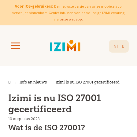
Voor iOS-gebruikers:
De nieuwste versie van onze mobiele app
verschijnt binnenkort. Geniet intussen van de volledige IZIMI-ervaring
via
onze webapp.
NL
Home
Info en nieuws
Izimi is nu ISO 27001 gecertificeerd
→
→
Izimi is nu ISO 27001
gecertificeerd
10 augustus 2023
Wat is de ISO 27001?