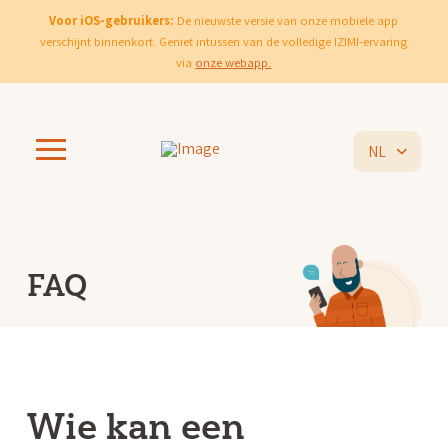
Voor iOS-gebruikers:
De nieuwste versie van onze mobiele app
verschijnt binnenkort. Geniet intussen van de volledige IZIMI-ervaring
via
onze webapp.
NL
FAQ
Wie kan een