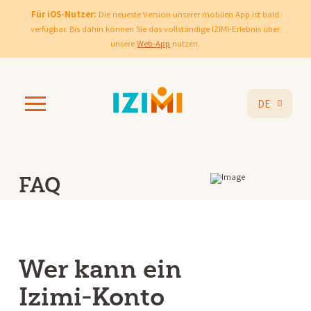
Für iOS-Nutzer:
Die neueste Version unserer mobilen App ist bald
verfügbar. Bis dahin können Sie das vollständige IZIMI-Erlebnis über
unsere
Web-App
nutzen.
DE
FAQ
Wer kann ein
Izimi-Konto