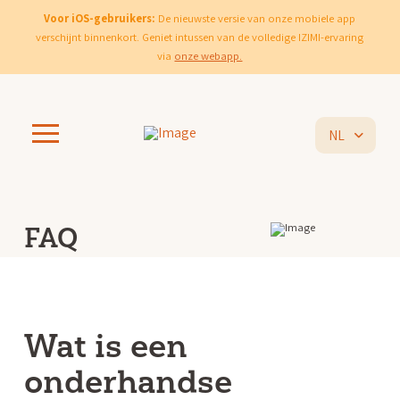
Voor iOS-gebruikers:
De nieuwste versie van onze mobiele app
verschijnt binnenkort. Geniet intussen van de volledige IZIMI-ervaring
via
onze webapp.
NL
FAQ
Wat is een
onderhandse