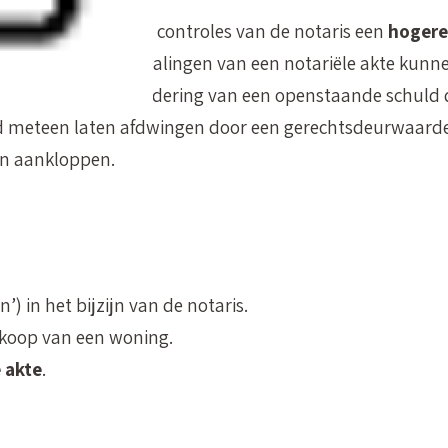
orm en de bijkomende controles van de notaris een
hogere
andse akte
. De bepalingen van een notariële akte kunn
kan je bij de invordering van een openstaande schuld d
ld meteen laten afdwingen door een gerechtsdeurwaarde
en aankloppen.
n’) in het bijzijn van de notaris.
nkoop van een woning.
 akte
.