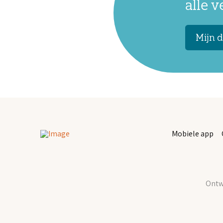
alle 
Mijn d
Mobiele app
Ontwi