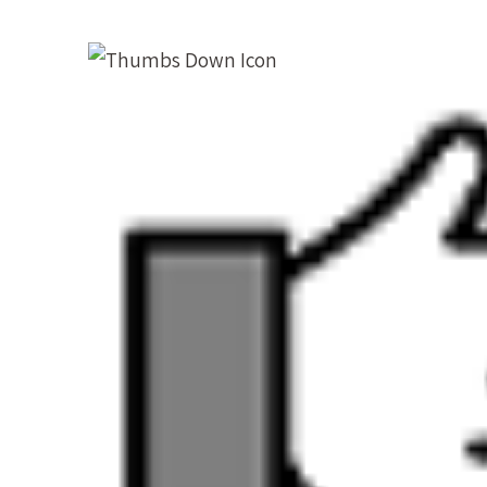
Wat is een notar
Een notariële akte is een
document dat is opg
bijzijn wordt ondertekend door de betrokken p
de meest voorkomende vorm van een
authen
vaak door elkaar gebruikt.
Net zoals elke authentieke akte dient ook de n
voorbeelden van notariële aktes zijn de koo
notariële akte wordt altijd opgemaakt in een 
ondertekening of het verlijden van een notariël
bevoegde registratiekantoor. Zodra dat is gebe