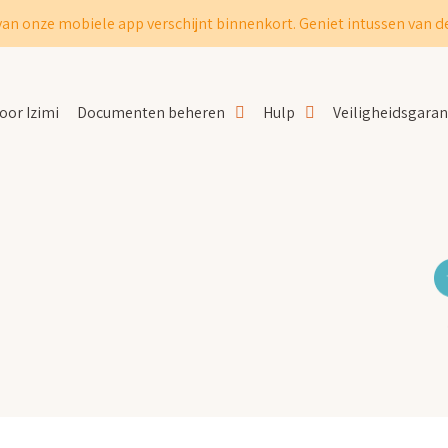
van onze mobiele app verschijnt binnenkort. Geniet intussen van de
oor Izimi
Documenten beheren
Hulp
Veiligheidsgaran