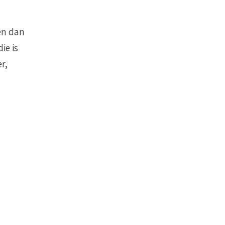
en dan
ie is
r,