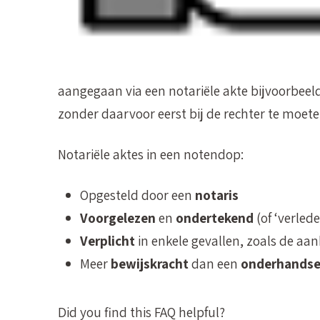
Een notariële akte heeft door z’n officiële v
bewijswaarde
dan een eenvoudigere,
onderh
ook iets eenvoudiger worden afgedwongen. Zo 
aangegaan via een notariële akte bijvoorbee
zonder daarvoor eerst bij de rechter te moet
Notariële aktes in een notendop:
Opgesteld door een
notaris
Voorgelezen
en
ondertekend
(of ‘verlede
Verplicht
in enkele gevallen, zoals de aa
Meer
bewijskracht
dan een
onderhandse
Did you find this FAQ helpful?