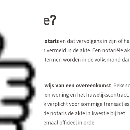
iële akte?
esteld door een notaris
en dat vervolgens in zijn of h
artijen die worden vermeld in de akte. Een notariële akt
tieke akte
en beide termen worden in de volksmond da
otariële akte als
bewijs van een overeenkomst
. Beken
povereenkomst van een woning en het huwelijkscontract.
vaste vorm en is ook verplicht voor sommige transacties
e akte registreert de notaris de akte in kwestie bij het
urd, is de akte helemaal officieel in orde.