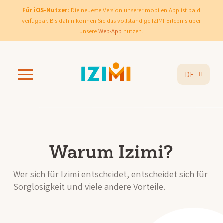
Für iOS-Nutzer:
Die neueste Version unserer mobilen App ist bald
verfügbar. Bis dahin können Sie das vollständige IZIMI-Erlebnis über
unsere
Web-App
nutzen.
DE
Warum Izimi?
Wer sich für Izimi entscheidet, entscheidet sich für
Sorglosigkeit und viele andere Vorteile.