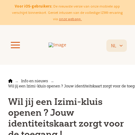
Voor iOS-gebruikers:
De nieuwste versie van onze mobiele app
verschijnt binnenkort. Geniet intussen van de volledige IZIMI-ervaring
via
onze webapp.
NL
Home
Info en nieuws
→
→
Wil jij een Izimi-kluis openen ? Jouw identiteitskaart zorgt voor de toeg
Wil jij een Izimi-kluis
openen ? Jouw
identiteitskaart zorgt voor
de toegang !