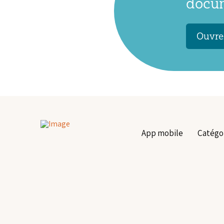
docum
Ouvrez
App mobile
Catégo