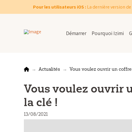
Pour les utilisateurs iOS :
La dernière version de 
Démarrer
Pourquoi Izimi
G
Home
→
Actualités
→
Vous voulez ouvrir un coffre-f
Vous voulez ouvrir un
la clé !
13/08/2021