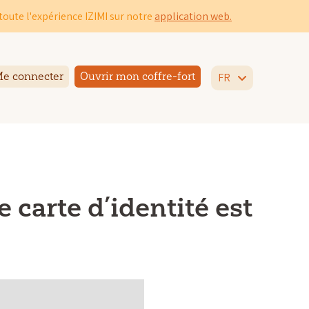
toute l'expérience IZIMI sur notre
application web.
e connecter
Ouvrir mon coffre-fort
FR
e carte d’identité est