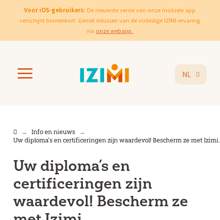
Voor iOS-gebruikers:
De nieuwste versie van onze mobiele app
verschijnt binnenkort. Geniet intussen van de volledige IZIMI-ervaring
via
onze webapp.
NL
Home
Info en nieuws
→
→
Uw diploma's en certificeringen zijn waardevol! Bescherm ze met Izimi.
Uw diploma’s en
certificeringen zijn
waardevol! Bescherm ze
met Izimi.