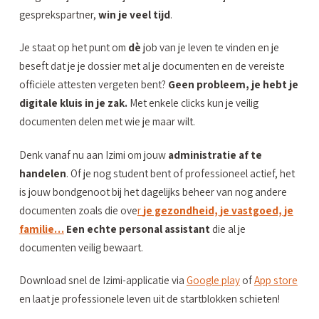
gesprekspartner,
win je veel tijd
.
Je staat op het punt om
dè
job van je leven te vinden en je
beseft dat je je dossier met al je documenten en de vereiste
officiële attesten vergeten bent?
Geen probleem, je hebt je
digitale kluis in je zak.
Met enkele clicks kun je veilig
documenten delen met wie je maar wilt.
Denk vanaf nu aan Izimi om jouw
administratie af te
handelen
. Of je nog student bent of professioneel actief, het
is jouw bondgenoot bij het dagelijks beheer van nog andere
documenten zoals die ove
r
je gezondheid, je vastgoed, je
familie…
Een echte personal assistant
die al je
documenten veilig bewaart.
Download snel de Izimi-applicatie via
Google play
of
App store
en laat je professionele leven uit de startblokken schieten!