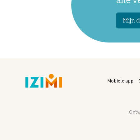
alle 
Mijn d
Mobiele app
Ontwi