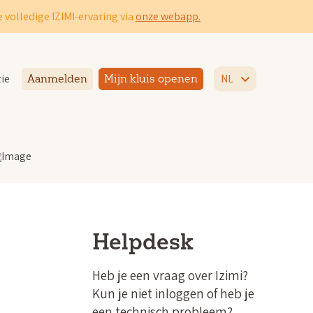
 volledige IZIMI-ervaring via
onze webapp.
ie
NL
Aanmelden
Mijn kluis openen
Helpdesk
Heb je een vraag over Izimi?
Kun je niet inloggen of heb je
een technisch probleem?