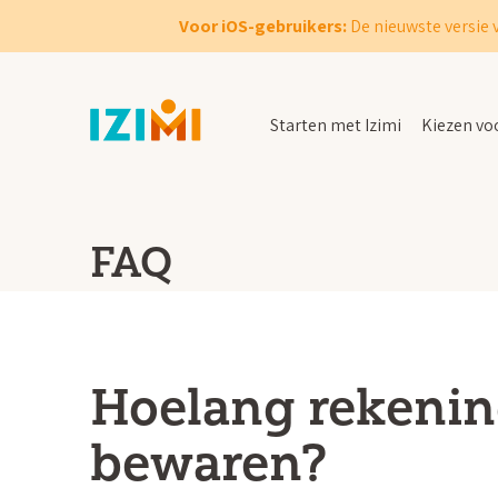
Voor iOS-gebruikers:
De nieuwste versie 
Starten met Izimi
Kiezen voo
FAQ
Hoelang rekenin
bewaren?