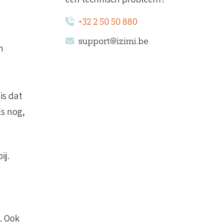
+32 2 50 50 880
support@izimi.be
n
is dat
ls nog,
ij.
. Ook