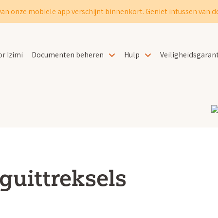
van onze mobiele app verschijnt binnenkort. Geniet intussen van de
r Izimi
Documenten beheren
Hulp
Veiligheidsgarant
guittreksels