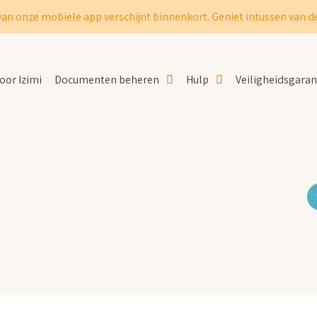
van onze mobiele app verschijnt binnenkort. Geniet intussen van de
oor Izimi
Documenten beheren
Hulp
Veiligheidsgaran