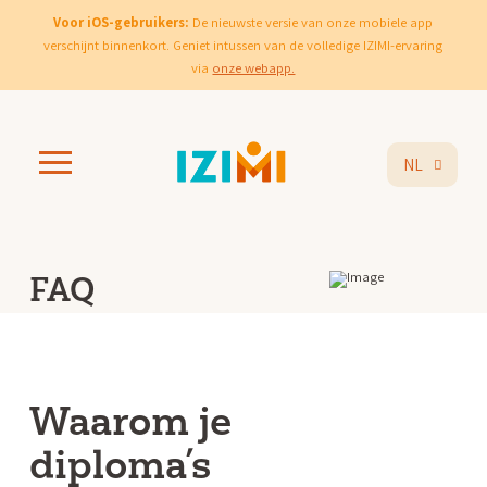
Voor iOS-gebruikers:
De nieuwste versie van onze mobiele app
verschijnt binnenkort. Geniet intussen van de volledige IZIMI-ervaring
via
onze webapp.
NL
FAQ
Waarom je
diploma’s