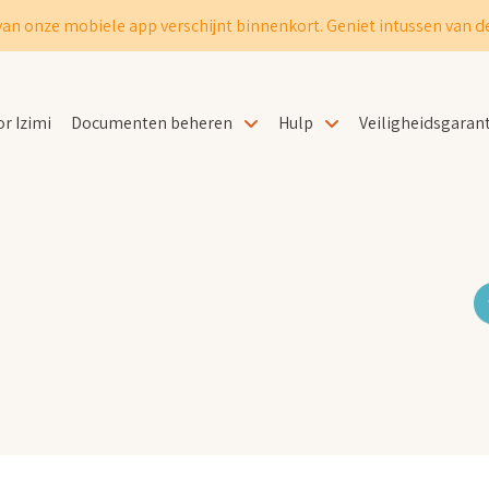
van onze mobiele app verschijnt binnenkort. Geniet intussen van de
r Izimi
Documenten beheren
Hulp
Veiligheidsgarant