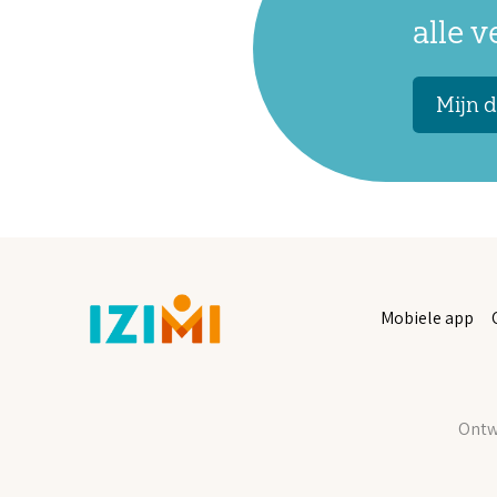
alle 
Mijn d
Mobiele app
Ontwi