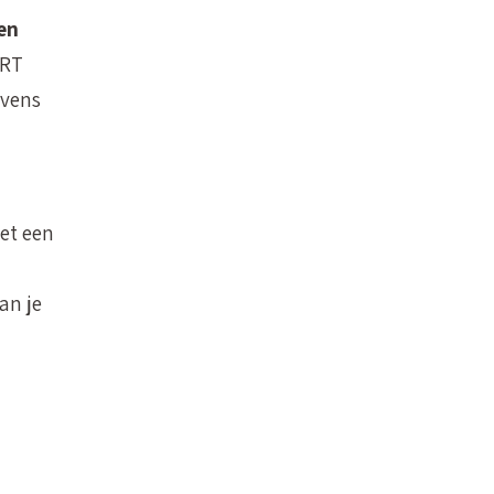
en
CRT
evens
et een
an je