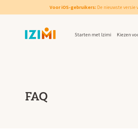
Voor iOS-gebruikers:
De nieuwste versie 
Starten met Izimi
Kiezen voo
FAQ