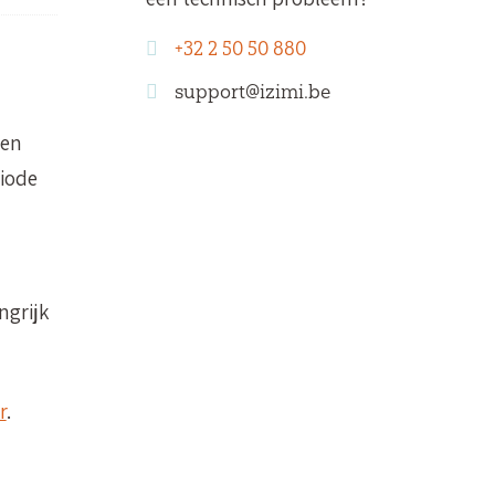
+32 2 50 50 880
support@izimi.be
 en
riode
ngrijk
r
.