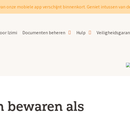
van onze mobiele app verschijnt binnenkort. Geniet intussen van de
oor Izimi
Documenten beheren
Hulp
Veiligheidsgaran
n bewaren als