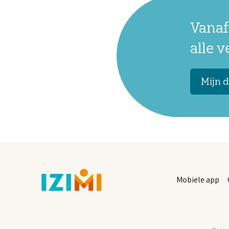
Vanaf
alle 
Mijn d
Mobiele app