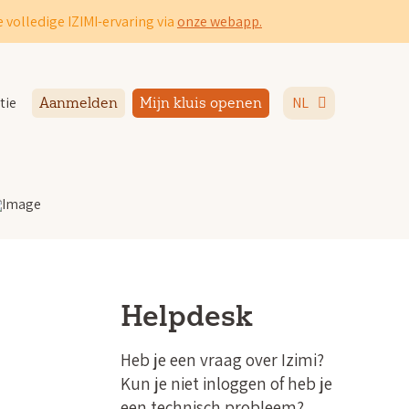
 volledige IZIMI-ervaring via
onze webapp.
tie
NL
Aanmelden
Mijn kluis openen
Helpdesk
Heb je een vraag over Izimi?
Kun je niet inloggen of heb je
een technisch probleem?