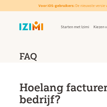
Voor iOS-gebruikers:
De nieuwste versie 
Starten met Izimi
Kiezen v
FAQ
Hoelang facture
bedrijf?