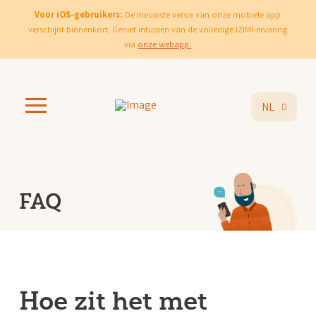
Voor iOS-gebruikers:
De nieuwste versie van onze mobiele app
verschijnt binnenkort. Geniet intussen van de volledige IZIMI-ervaring
via
onze webapp.
NL
FAQ
Hoe zit het met