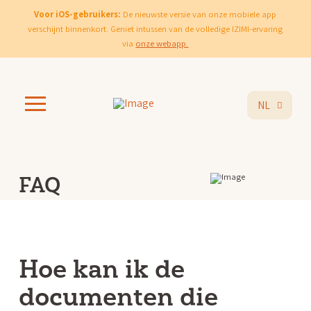
Voor iOS-gebruikers:
De nieuwste versie van onze mobiele app
verschijnt binnenkort. Geniet intussen van de volledige IZIMI-ervaring
via
onze webapp.
NL
FAQ
Hoe kan ik de
documenten die