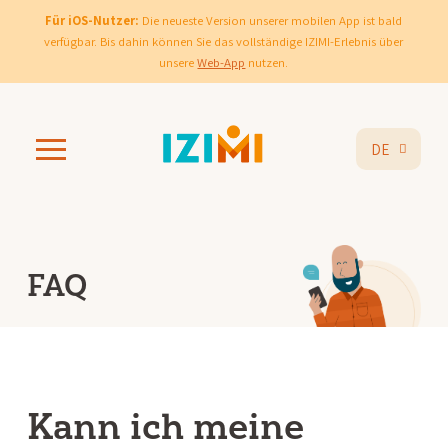
Für iOS-Nutzer:
Die neueste Version unserer mobilen App ist bald
verfügbar. Bis dahin können Sie das vollständige IZIMI-Erlebnis über
unsere
Web-App
nutzen.
DE
FAQ
Kann ich meine