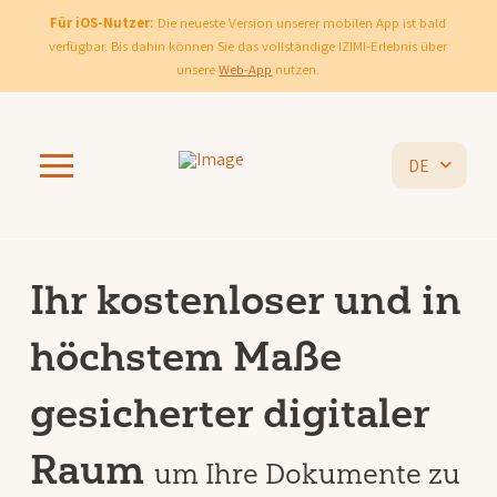
Für iOS-Nutzer:
Die neueste Version unserer mobilen App ist bald
verfügbar. Bis dahin können Sie das vollständige IZIMI-Erlebnis über
unsere
Web-App
nutzen.
DE
Ihr kostenloser und in
höchstem Maße
gesicherter digitaler
Raum
um Ihre Dokumente zu