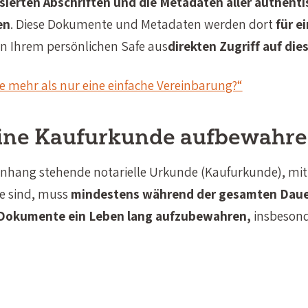
lisierten Abschriften und die Metadaten aller authent
en
. Diese Dokumente und Metadaten werden dort
für e
von Ihrem persönlichen Safe aus
direkten Zugriff auf di
e mehr als nur eine einfache Vereinbarung?“
eine Kaufurkunde aufbewahr
ang stehende notarielle Urkunde (Kaufurkunde), mit
ie sind, muss
mindestens während der gesamten Daue
 Dokumente ein Leben lang aufzubewahren,
insbesond