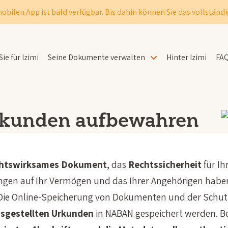
obilen App ist bald verfügbar. Bis dahin können Sie das vollständi
ie für Izimi
Seine Dokumente verwalten
Hinter Izimi
FA
Urkunden aufbewahren
rechtswirksames Dokument
, das
Rechtssicherheit
für Ih
ungen auf Ihr Vermögen und das Ihrer Angehörigen haben 
e Online-Speicherung von Dokumenten und der Schutz pr
ausgestellten Urkunden
in NABAN gespeichert werden. B