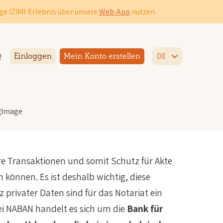
ge IZIMI-Erlebnis über unsere
Web-App
nutzen.
Q
DE
Einloggen
Mein Konto erstellen
re Transaktionen und somit Schutz für Akte
können. Es ist deshalb wichtig, diese
ivater Daten sind für das Notariat ein
ei NABAN handelt es sich um die
Bank für