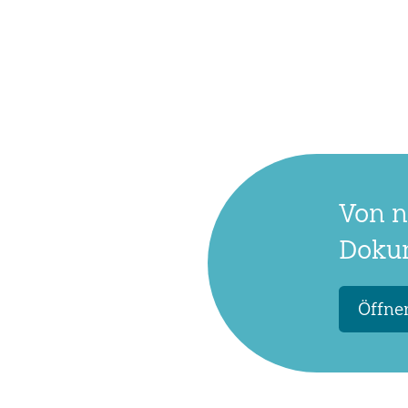
Von n
Dokum
Öffnen