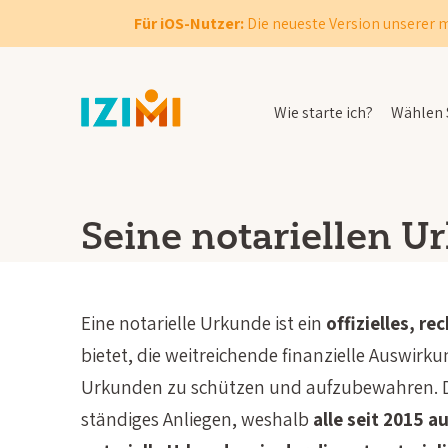
Für iOS-Nutzer:
Die neueste Version unserer m
Wie starte ich?
Wählen S
Seine notariellen 
Eine notarielle Urkunde ist ein
offizielles, 
bietet, die weitreichende finanzielle Auswirk
Urkunden zu schützen und aufzubewahren. Di
ständiges Anliegen, weshalb
alle seit 2015 