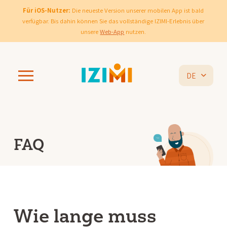
Für iOS-Nutzer:
Die neueste Version unserer mobilen App ist bald
verfügbar. Bis dahin können Sie das vollständige IZIMI-Erlebnis über
unsere
Web-App
nutzen.
DE
FAQ
Wie lange muss