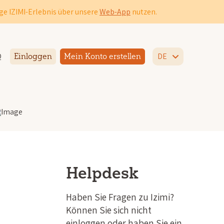
ge IZIMI-Erlebnis über unsere
Web-App
nutzen.
Q
DE
Einloggen
Mein Konto erstellen
Helpdesk
Haben Sie Fragen zu Izimi?
Können Sie sich nicht
einloggen oder haben Sie ein