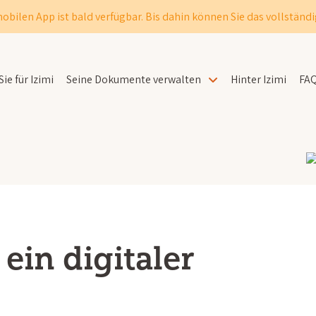
obilen App ist bald verfügbar. Bis dahin können Sie das vollständi
ie für Izimi
Seine Dokumente verwalten
Hinter Izimi
FA
ein digitaler