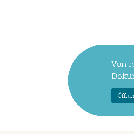
Von n
Dokum
Öffnen