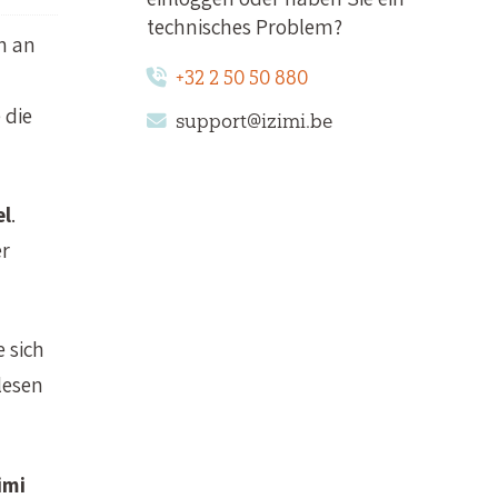
technisches Problem?
ch an
+32 2 50 50 880
 die
support@izimi.be
el
.
er
e sich
lesen
imi