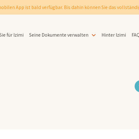
obilen App ist bald verfügbar. Bis dahin können Sie das vollständi
ie für Izimi
Seine Dokumente verwalten
Hinter Izimi
FA