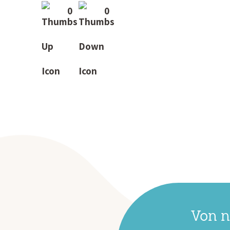
0
0
Von n