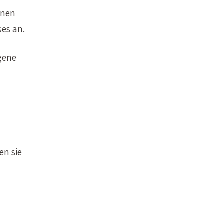
inen
es an.
gene
en sie