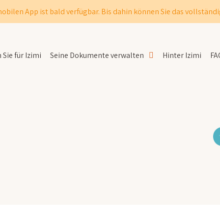
obilen App ist bald verfügbar. Bis dahin können Sie das vollständi
Sie für Izimi
Seine Dokumente verwalten
Hinter Izimi
FA