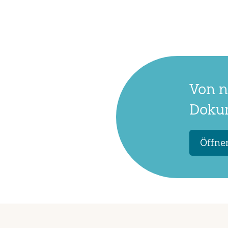
Von n
Dokum
Öffnen