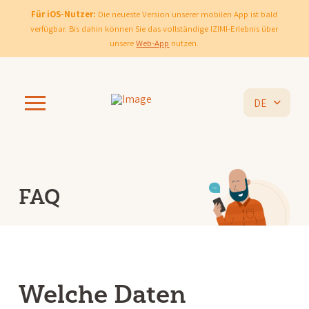
Für iOS-Nutzer:
Die neueste Version unserer mobilen App ist bald
verfügbar. Bis dahin können Sie das vollständige IZIMI-Erlebnis über
unsere
Web-App
nutzen.
DE
FAQ
Welche Daten