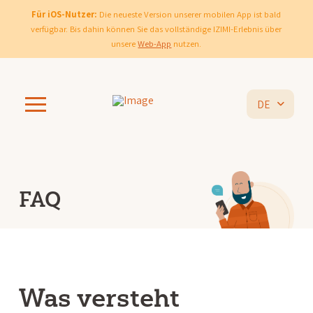
Für iOS-Nutzer:
Die neueste Version unserer mobilen App ist bald
verfügbar. Bis dahin können Sie das vollständige IZIMI-Erlebnis über
unsere
Web-App
nutzen.
DE
FAQ
Was versteht