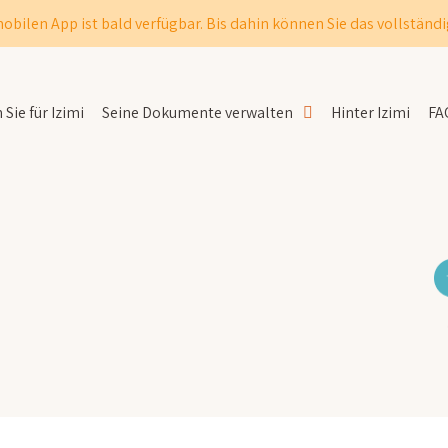
obilen App ist bald verfügbar. Bis dahin können Sie das vollständi
Sie für Izimi
Seine Dokumente verwalten
Hinter Izimi
FA