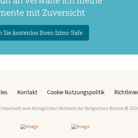
un an verwalte ich meine
ente mit Zuversicht
 Sie kostenlos Ihren Izimi-Safe
les
Kontakt
Cookie Nutzungspolitik
Richtlin
Entwickelt vom Königlichen Verband der Belgischen Notare
© 202