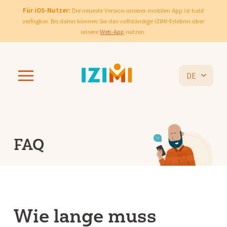
Für iOS-Nutzer:
Die neueste Version unserer mobilen App ist bald
verfügbar. Bis dahin können Sie das vollständige IZIMI-Erlebnis über
unsere
Web-App
nutzen.
DE
FAQ
Wie lange muss