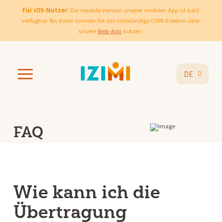
Für iOS-Nutzer:
Die neueste Version unserer mobilen App ist bald
verfügbar. Bis dahin können Sie das vollständige IZIMI-Erlebnis über
unsere
Web-App
nutzen.
DE
FAQ
Wie kann ich die
Übertragung