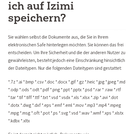
ich auf Izimi
speichern?
Sie wählen selbst die Dokumente aus, die Sie in Ihrem
elektronischen Safe hinterlegen möchten. Sie können das frei
entscheiden. Um Ihre Sicherheit und die der anderen Nutzer zu
gewährleisten, besteht jedoch eine Einschränkung hinsichtlich
der Dateitypen. Nur die folgenden Dateitypen sind gestattet:
*.7z *.ai *.bmp *.csv *.doc *.docx *.gif *.gz *.heic *.jpg *.jpeg *.md
*.odp *.ods *.odt *.pdf *.png *.ppt *.pptx *.psd *.rar * .raw *.rtf
*.tar *.tif *.tiff *.ttf *.txt *.vsd *.vsdx *.xls *.xlsx *.zip *.avi *.dot
*.dotx *.dwg *.dxf *.eps *.emf *.eml *.mov *.mp3 *.mp4 *.mpeg
*.mpg *.msg *.oft *.pot *.ps *.svg *.vsd *.wav *.wmf *.xps *.xlstx
*.kdbx *.xltx