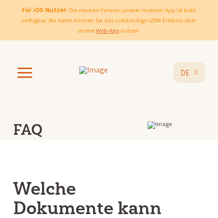
Für iOS-Nutzer:
Die neueste Version unserer mobilen App ist bald
verfügbar. Bis dahin können Sie das vollständige IZIMI-Erlebnis über
unsere
Web-App
nutzen.
DE
FAQ
Welche
Dokumente kann