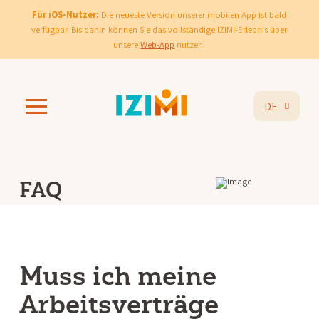
Für iOS-Nutzer:
Die neueste Version unserer mobilen App ist bald
verfügbar. Bis dahin können Sie das vollständige IZIMI-Erlebnis über
unsere
Web-App
nutzen.
DE
FAQ
Muss ich meine
Arbeitsverträge