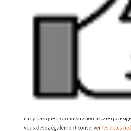
L’administration fiscale exige que les partic
pendant une période prolongée en vue d’un év
Conserver des documents
Tous les documents liés d’une manière ou d’u
pendant au moins 7 ans pour l’administratio
Une copie de votre déclaration d’impôts ;
Y compris des pièces justificatives de votr
documents bancaires et des factures pouv
Il n’y pas que l’administration fiscale qui ex
Vous devez également conserver
les actes no