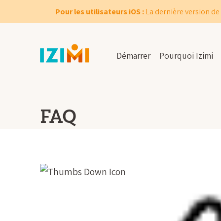
Pour les utilisateurs iOS :
La dernière version de 
Démarrer
Pourquoi Izimi
FAQ
Que devez-vous 
l’administration 