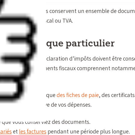
uliers et les entreprises conservent un ensemble de docu
entuel contrôle fiscal ou TVA.
 en tant que particulier
ne autre à votre déclaration d’impôts doivent être cons
n fiscale. Ces documents fiscaux comprennent notamme
e déclaration, telles que
des fiches de paie
, des certificat
ant servir de preuve de vos dépenses.
ige que vous conserviez des documents.
tariés
et
les factures
pendant une période plus longue.