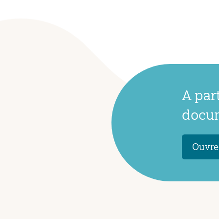
A par
docum
Ouvrez