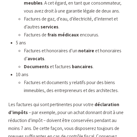
meubles
. A cet égard, en tant que consommateur,
vous avez droit à une garantie légale de deux ans.
Factures de gaz, d’eau, d’électricité, d’internet et
d’autres
services
.
Factures de
frais médicaux
encourus.
5 ans
Factures et honoraires d’un
notaire
et honoraires
d’
avocats
.
Documents
et factures
bancaires
.
10 ans
Factures et documents y relatifs pour des biens
immeubles, des entrepreneurs et des architectes.
Les factures qui sont pertinentes pour votre
déclaration
d’impôts
– par exemple, pour un achat donnant droit à une
réduction d’impôt – doivent être conservées pendant au
moins 7 ans. De cette façon, vous disposerez toujours de
preuves suffisantes en cas de contrôle fiscal. Conservez