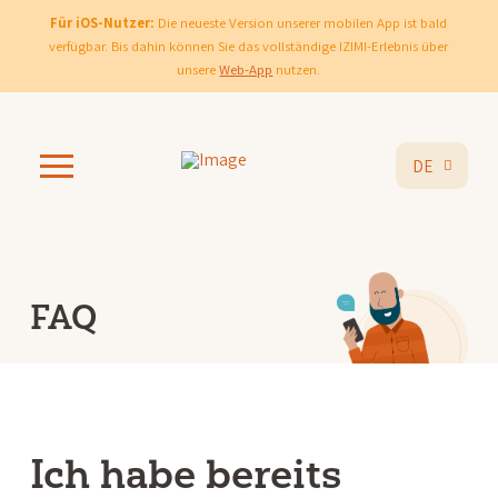
Für iOS-Nutzer:
Die neueste Version unserer mobilen App ist bald
verfügbar. Bis dahin können Sie das vollständige IZIMI-Erlebnis über
unsere
Web-App
nutzen.
DE
FAQ
Ich habe bereits