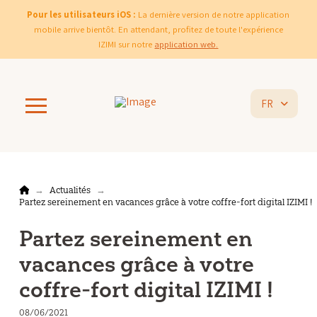
Pour les utilisateurs iOS :
La dernière version de notre application
mobile arrive bientôt. En attendant, profitez de toute l'expérience
IZIMI sur notre
application web.
FR
Home
Actualités
→
→
Partez sereinement en vacances grâce à votre coffre-fort digital IZIMI !
Partez sereinement en
vacances grâce à votre
coffre-fort digital IZIMI !
08/06/2021