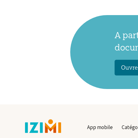
A par
docum
Ouvrez
App mobile
Catégo