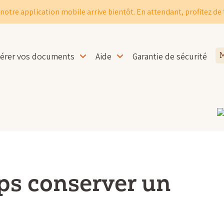
notre application mobile arrive bientôt. En attendant, profitez de 
érer vos documents
Aide
Garantie de sécurité
M
s conserver un