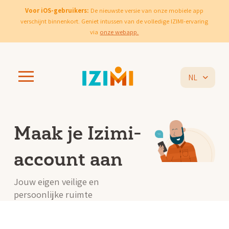
Voor iOS-gebruikers:
De nieuwste versie van onze mobiele app
verschijnt binnenkort. Geniet intussen van de volledige IZIMI-ervaring
via
onze webapp.
NL
Maak je Izimi-
account aan
Jouw eigen veilige en
persoonlijke ruimte