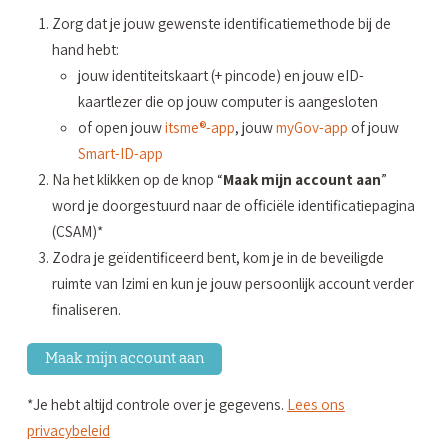
Zorg dat je jouw gewenste identificatiemethode bij de
hand hebt:
jouw identiteitskaart (+ pincode) en jouw eID-
kaartlezer die op jouw computer is aangesloten
of open jouw
itsme®-app
, jouw
myGov-app
of jouw
Smart-ID-app
Na het klikken op de knop “
Maak mijn account aan
”
word je doorgestuurd naar de officiële identificatiepagina
(CSAM)*
Zodra je geïdentificeerd bent, kom je in de beveiligde
ruimte van Izimi en kun je jouw persoonlijk account verder
finaliseren.
Maak mijn account aan
*Je hebt altijd controle over je gegevens.
Lees ons
privacybeleid